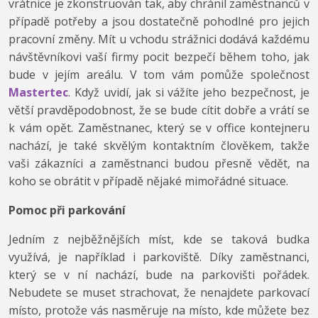
vrátnice je zkonstruován tak, aby chránil zaměstnanců v
případě potřeby a jsou dostatečně pohodlné pro jejich
pracovní změny. Mít u vchodu strážnici dodává každému
návštěvníkovi vaší firmy pocit bezpečí během toho, jak
bude v jejím areálu. V tom vám pomůže společnost
Mastertec
. Když uvidí, jak si vážíte jeho bezpečnost, je
větší pravděpodobnost, že se bude cítit dobře a vrátí se
k vám opět. Zaměstnanec, který se v office kontejneru
nachází, je také skvělým kontaktním člověkem, takže
vaši zákazníci a zaměstnanci budou přesně vědět, na
koho se obrátit v případě nějaké mimořádné situace.
Pomoc při parkování
Jedním z nejběžnějších míst, kde se taková budka
využívá, je například i parkoviště. Díky zaměstnanci,
který se v ní nachází, bude na parkovišti pořádek.
Nebudete se muset strachovat, že nenajdete parkovací
místo, protože vás nasměruje na místo, kde můžete bez