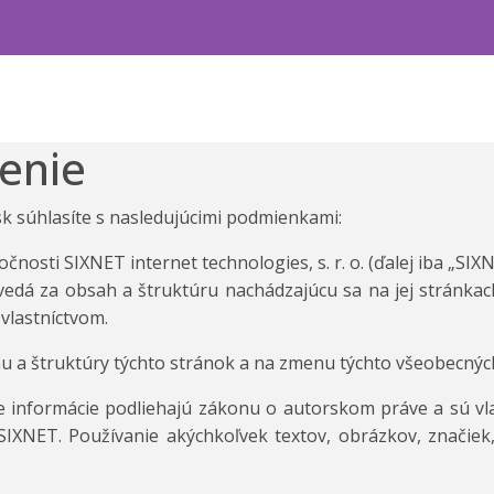
enie
sk súhlasíte s nasledujúcimi podmienkami:
nosti SIXNET internet technologies, s. r. o. (ďalej iba „SIXN
dá za obsah a štruktúru nachádzajúcu sa na jej stránka
 vlastníctvom.
u a štruktúry týchto stránok a na zmenu týchto všeobecný
šie informácie podliehajú zákonu o autorskom práve a sú vl
IXNET. Používanie akýchkoľvek textov, obrázkov, značiek, 