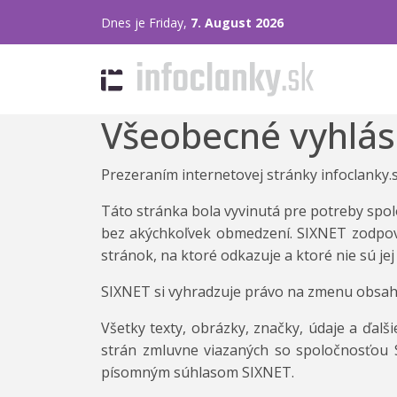
Dnes je Friday,
7. August 2026
Všeobecné vyhlás
Prezeraním internetovej stránky infoclanky.
Táto stránka bola vyvinutá pre potreby spoloč
bez akýchkoľvek obmedzení. SIXNET zodpove
stránok, na ktoré odkazuje a ktoré nie sú jej
SIXNET si vyhradzuje právo na zmenu obsah
Všetky texty, obrázky, značky, údaje a ďal
strán zmluvne viazaných so spoločnosťou S
písomným súhlasom SIXNET.