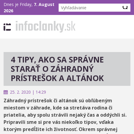
Dnes je Friday,
7. August
2026
4 TIPY, AKO SA SPRÁVNE
STARAŤ O ZÁHRADNÝ
PRÍSTREŠOK A ALTÁNOK
25. 2. 2020 | 14:29
Záhradný prístrešok či altánok sú obľúbeným
miestom v záhrade, kde sa stretáva rodina či
priatelia, aby spolu strávili nejaký čas a oddýchli si.
Pripravili sme si pre vás niekoľko tipov, vďaka
ktorým predĺžite ich životnosť. Okrem správnej