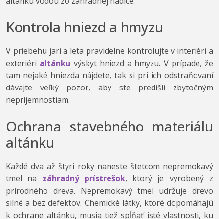
altánku vodou zo záhradnej hadice.
Kontrola hniezd a hmyzu
V priebehu jari a leta pravidelne kontrolujte v interiéri a
exteriéri
altánku
výskyt hniezd a hmyzu. V prípade, že
tam nejaké hniezda nájdete, tak si pri ich odstraňovaní
dávajte veľký pozor, aby ste predišli zbytočným
nepríjemnostiam.
Ochrana stavebného materiálu
altánku
Každé dva až štyri roky naneste štetcom nepremokavý
tmel na
záhradný prístrešok
, ktorý je vyrobený z
prírodného dreva. Nepremokavý tmel udržuje drevo
silné a bez defektov. Chemické látky, ktoré dopomáhajú
k ochrane altánku, musia tiež spĺňať isté vlastnosti, ku