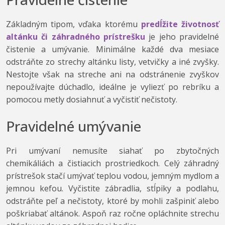
Základným tipom, vďaka ktorému
predĺžite životnosť
altánku či záhradného prístrešku
je jeho pravidelné
čistenie a umývanie. Minimálne každé dva mesiace
odstráňte zo strechy altánku listy, vetvičky a iné zvyšky.
Nestojte však na streche ani na odstránenie zvyškov
nepoužívajte dúchadlo, ideálne je vyliezť po rebríku a
pomocou metly dosiahnuť a vyčistiť nečistoty.
Pravidelné umývanie
Pri umývaní nemusíte siahať po zbytočných
chemikáliách a čistiacich prostriedkoch. Celý záhradný
prístrešok stačí umývať teplou vodou, jemným mydlom a
jemnou kefou. Vyčistite zábradlia, stĺpiky a podlahu,
odstráňte peľ a nečistoty, ktoré by mohli zašpiniť alebo
poškriabať altánok. Aspoň raz ročne opláchnite strechu