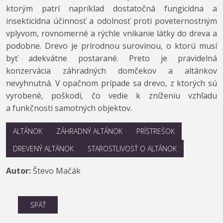
ktorým patrí napríklad dostatočná fungicídna a
insekticídna účinnosť a odolnosť proti poveternostným
vplyvom, rovnomerné a rýchle vnikanie látky do dreva a
podobne. Drevo je prírodnou surovinou, o ktorú musí
byť adekvátne postarané. Preto je pravidelná
konzervácia záhradných domčekov a altánkov
nevyhnutná. V opačnom prípade sa drevo, z ktorých sú
vyrobené, poškodí, čo vedie k zníženiu vzhľadu
a funkčnosti samotných objektov.
ALTÁNOK
ZÁHRADNÝ ALTÁNOK
PRÍSTREŠOK
DREVENÝ ALTÁNOK
STAROSTLIVOSŤ O ALTÁNOK
Autor:
Števo Mačák
SPÄŤ