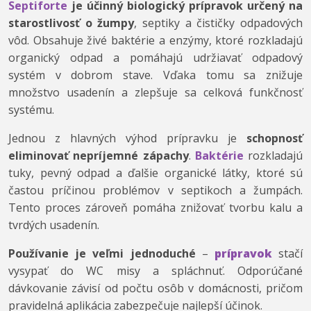
Septiforte
je účinný biologický prípravok určený na
starostlivosť o žumpy
, septiky a čističky odpadových
vôd. Obsahuje živé baktérie a enzýmy, ktoré rozkladajú
organický odpad a pomáhajú udržiavať odpadový
systém v dobrom stave. Vďaka tomu sa znižuje
množstvo usadenín a zlepšuje sa celková funkčnosť
systému.
Jednou z hlavných výhod prípravku je
schopnosť
eliminovať nepríjemné zápachy
.
Baktérie
rozkladajú
tuky, pevný odpad a ďalšie organické látky, ktoré sú
častou príčinou problémov v septikoch a žumpách.
Tento proces zároveň pomáha znižovať tvorbu kalu a
tvrdých usadenín.
Používanie je veľmi jednoduché
–
prípravok
stačí
vysypať do WC misy a spláchnuť. Odporúčané
dávkovanie závisí od počtu osôb v domácnosti, pričom
pravidelná aplikácia zabezpečuje najlepší účinok.