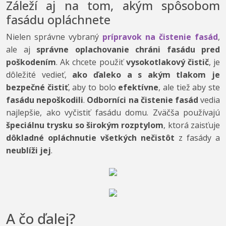
Záleží aj na tom, akým spôsobom
fasádu opláchnete
Nielen správne vybraný
prípravok na čistenie fasád
,
ale aj
správne oplachovanie chráni fasádu pred
poškodením
. Ak chcete použiť
vysokotlakový čistič
, je
dôležité vedieť,
ako ďaleko a s akým tlakom je
bezpečné čistiť
, aby to bolo
efektívne
, ale tiež aby ste
fasádu nepoškodili
.
Odborníci na čistenie fasád
vedia
najlepšie, ako vyčistiť fasádu domu. Zväčša používajú
špeciálnu trysku so širokým rozptylom
, ktorá zaisťuje
dôkladné opláchnutie všetkých nečistôt
z fasády a
neublíži jej
.
A čo ďalej?