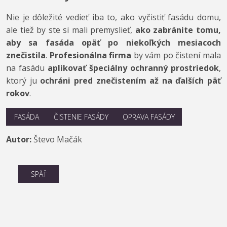
Nie je dôležité vedieť iba to, ako vyčistiť fasádu domu,
ale tiež by ste si mali premyslieť,
ako zabránite tomu,
aby sa fasáda opäť po niekoľkých mesiacoch
znečistila
.
Profesionálna firma
by vám po čistení mala
na fasádu
aplikovať špeciálny ochranný prostriedok
,
ktorý ju
ochráni pred znečistením až na ďalších päť
rokov
.
FASÁDA
ČISTENIE FASÁDY
OPRAVA FASÁDY
Autor:
Števo Mačák
SPÄŤ