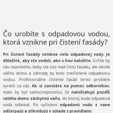
Čo urobíte s odpadovou vodou,
ktorá vznikne pri čistení fasády?
Pri čistení fasády vznikne veľa odpadovej vody. Je
dôležité, aby ste vedeli, ako s ňou naložíte.
Určite by
vás nepotešilo, keby ste síce mali čistú fasádu, ale okolie
vášho domu a záhrady by bolo znečistené odpadovou
vodou. Profesionálne čistenie fasád tento problém
vyrieši za vás.
Ak si zavoláte na pomoc odborníkov
,
malo by byť samozrejmosťou, že
nainštalujú pozdĺž
celého domu záchytnú vaňu
, do ktorej bude odpadová
voda odtekať. Po vyčistení
odpadovú vodu z vane
odčerpajú a zlikvidujú v súlade s pravidlami
.