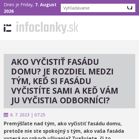
Dnes je Friday,
7. August
2026
AKO VYČISTIŤ FASÁDU
DOMU? JE ROZDIEL MEDZI
TÝM, KEĎ SI FASÁDU
VYČISTÍTE SAMI A KEĎ VÁM
JU VYČISTIA ODBORNÍCI?
6. 7. 2023 | 07:25
Premýšľate nad tým, ako vyčistiť fasádu domu,
pretože nie ste spokojný s tým, ako vaša fasáda
vyzerá po rokoch užívania? Zvažujete, či to