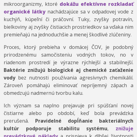
mikroorganizmy, ktoré
dokážu efektívne rozkladať
organické látky
nachádzajúce sa v odpadovej vode z
kuchýň, kúpeľní či práčovní. Tuky, zvyšky potravín,
bielkoviny aj zvyšky čistiacich prostriedkov sa vďaka nim
premieňajú na jednoduchšie a menej škodlivé zlúčeniny.
Proces, ktorý prebieha v domácej ČOV, je podobný
prirodzenému samočisteniu vodných tokov, no v
riadenom prostredí je výrazne rýchlejší a stabilnejší.
Baktérie znižujú biologické aj chemické zaťaženie
vody
bez nutnosti používania agresívnych chemikálií.
Zároveň pomáhajú eliminovať nepríjemný zápach a
obmedzujú nadmernú tvorbu kalu.
Ich význam sa naplno prejavuje pri spúšťaní novej
čistiarne alebo po období, keď bola prevádzka
prerušená.
Pravidelné dopĺňanie bakteriálnych
kultúr podporuje stabilitu systému
,
znižuje
prevádzkové náklady
a prispieva k dlhšej životnosti