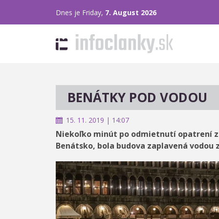
Dnes je Friday,
7. August 2026
BENÁTKY POD VODOU
15. 11. 2019 | 14:07
Niekoľko minút po odmietnutí opatrení z
Benátsko, bola budova zaplavená vodou 