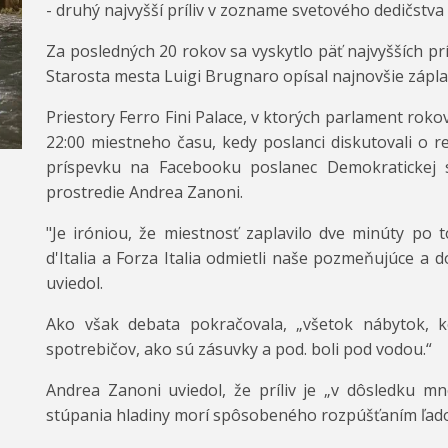
- druhý najvyšší príliv v zozname svetového dedičstv
Za posledných 20 rokov sa vyskytlo päť najvyšších prí
Starosta mesta Luigi Brugnaro opísal najnovšie zápl
Priestory Ferro Fini Palace, v ktorých parlament rokov
22:00 miestneho času, kedy poslanci diskutovali o 
príspevku na Facebooku poslanec Demokratickej 
prostredie Andrea Zanoni.
"Je iróniou, že miestnosť zaplavilo dve minúty po t
d'Italia a Forza Italia odmietli naše pozmeňujúce a 
uviedol.
Ako však debata pokračovala, „všetok nábytok, ko
spotrebičov, ako sú zásuvky a pod. boli pod vodou.“
Andrea Zanoni uviedol, že príliv je „v dôsledku 
stúpania hladiny morí spôsobeného rozpúšťaním ľado