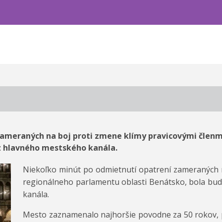
ameraných na boj proti zmene klímy pravicovými členm
z hlavného mestského kanála.
Niekoľko minút po odmietnutí opatrení zameraných n
regionálneho parlamentu oblasti Benátsko, bola bu
kanála.
Mesto zaznamenalo najhoršie povodne za 50 rokov, p