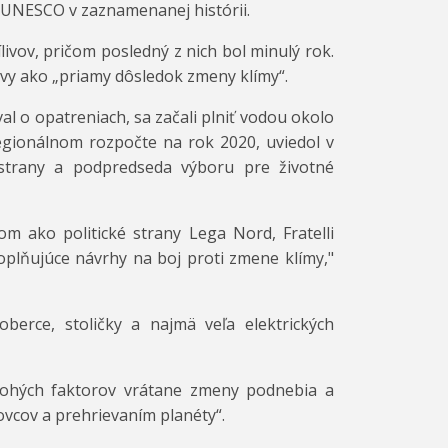
a UNESCO v zaznamenanej histórii.
livov, pričom posledný z nich bol minulý rok.
avy ako „priamy dôsledok zmeny klímy“.
al o opatreniach, sa začali plniť vodou okolo
regionálnom rozpočte na rok 2020, uviedol v
strany a podpredseda výboru pre životné
om ako politické strany Lega Nord, Fratelli
doplňujúce návrhy na boj proti zmene klímy,"
berce, stoličky a najmä veľa elektrických
mnohých faktorov vrátane zmeny podnebia a
vcov a prehrievaním planéty“.