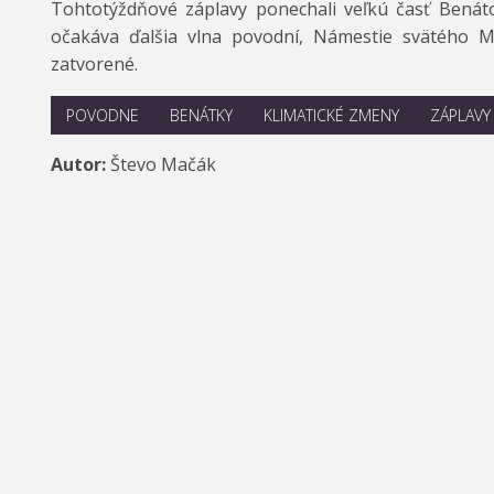
Tohtotýždňové záplavy ponechali veľkú časť Benát
očakáva ďalšia vlna povodní, Námestie svätého M
zatvorené.
POVODNE
BENÁTKY
KLIMATICKÉ ZMENY
ZÁPLAVY
Autor:
Števo Mačák