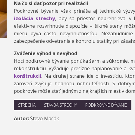
Na čo si dať pozor pri realizácii
Podkrovné bývanie však prináša aj technické výzvy
izolácia strechy
, aby sa priestor neprehrieval v l
efektívne rozvrhnutie dispozície – šikmé steny mô
mieru býva často nevyhnutnosťou. Nezabudnime 
zabezpečenie odvetrania a kontrolu statiky pri zásah
Zváženie výhod a nevýhod
Hoci podkrovné bývanie ponúka šarm a súkromie, môž
rekonštrukciu. Vyžaduje precízne naplánovanie a kva
konštrukcii
. Na druhej strane ide o investíciu, kt
zároveň zvyšuje hodnotu nehnuteľnosti. S dobr
podkrovie môže stať jedným z najkrajších miest v dom
STRECHA
STAVBA STRECHY
PODKROVNÉ BÝVANIE
Autor:
Števo Mačák