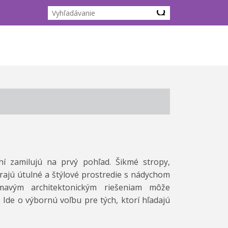
í zamilujú na prvý pohľad. Šikmé stropy,
várajú útulné a štýlové prostredie s nádychom
mavým architektonickým riešeniam môže
 Ide o výbornú voľbu pre tých, ktorí hľadajú