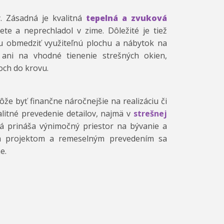
. Zásadná je kvalitná
tepelná a zvuková
ete a neprechladol v zime. Dôležité je tiež
žu obmedziť využiteľnú plochu a nábytok na
ani na vhodné tienenie strešných okien,
och do krovu.
e byť finančne náročnejšie na realizáciu či
litné prevedenie detailov, najmä v
strešnej
orá prináša výnimočný priestor na bývanie a
ým projektom a remeselným prevedením sa
e.