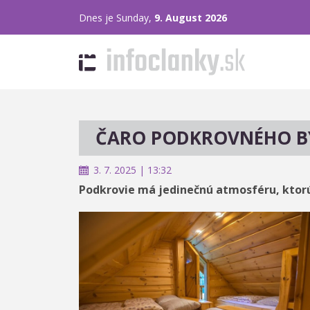
Dnes je Sunday,
9. August 2026
ČARO PODKROVNÉHO B
3. 7. 2025 | 13:32
Podkrovie má jedinečnú atmosféru, ktorú