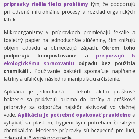
prípravky riešia tieto problémy
tým, že podporujú
prirodzené mikrobiálne procesy a rozklad organických
látok.
Mikroorganizmy v prípravkoch premieňajú fekálie a
toaletný papier na jednoduchšie zlúčeniny, čím znižujú
objem odpadu a obmedzujú zápach.
Okrem toho
podporujú kompostovanie a
prispievajú k
ekologickému spracovaniu
odpadu bez použitia
chemikálií.
Používanie baktérií spomaľuje napĺňanie
latríny a uľahčuje následnú manipuláciu a čistenie.
Aplikácia je jednoduchá – tekuté alebo práškové
baktérie sa pridávajú priamo do latríny a práškové
prípravky sa odporúča najskôr aktivovať vo vlažnej
vode.
Aplikáciu je potrebné opakovať pravidelne
a
vyhýbať sa plastom, hygienickým potrebám či silným
chemikáliám. Moderné prípravky sú bezpečné pre ľudí,
zvieratá aj životné prostredie.