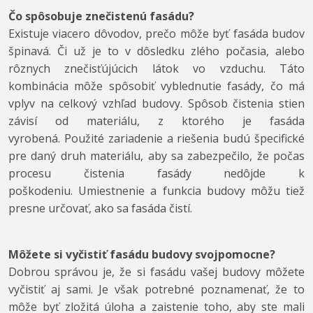
Čo spôsobuje znečistenú fasádu?
Existuje viacero dôvodov, prečo môže byť fasáda budov
špinavá. Či už je to v dôsledku zlého počasia, alebo
rôznych znečisťújúcich látok vo vzduchu. Táto
kombinácia môže spôsobiť vyblednutie fasády, čo má
vplyv na celkový vzhľad budovy. Spôsob čistenia stien
závisí od materiálu, z ktorého je fasáda
vyrobená. Použité zariadenie a riešenia budú špecifické
pre daný druh materiálu, aby sa zabezpečilo, že počas
procesu čistenia fasády nedôjde k
poškodeniu. Umiestnenie a funkcia budovy môžu tiež
presne určovať, ako sa fasáda čistí.
Môžete si vyčistiť fasádu budovy svojpomocne?
Dobrou správou je, že si fasádu vašej budovy môžete
vyčistiť aj sami. Je však potrebné poznamenať, že to
môže byť zložitá úloha a zaistenie toho, aby ste mali