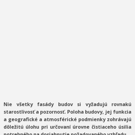
Nie všetky fasády budov si vyžadujú rovnakú
starostlivosť a pozornosť. Poloha budovy, jej funkcia
a geografické a atmosférické podmienky zohrávajú
dôležitú úlohu pri určovaní úrovne čistiaceho úsilia
potrebného na dosiahnutie požadovaného vzhľadu.