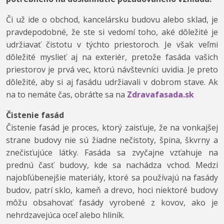
Či už ide o obchod, kancelársku budovu alebo sklad, je
pravdepodobné, že ste si vedomí toho, aké dôležité je
udržiavať čistotu v týchto priestoroch. Je však veľmi
dôležité myslieť aj na exteriér, pretože fasáda vašich
priestorov je prvá vec, ktorú návštevníci uvidia. Je preto
dôležité, aby si aj fasádu udržiavali v dobrom stave. Ak
na to nemáte čas, obráťte sa na
Zdravafasada.sk
Čistenie fasád
Čistenie fasád je proces, ktorý zaisťuje, že na vonkajšej
strane budovy nie sú žiadne nečistoty, špina, škvrny a
znečisťujúce látky. Fasáda sa zvyčajne vzťahuje na
prednú časť budovy, kde sa nachádza vchod. Medzi
najobľúbenejšie materiály, ktoré sa používajú na fasády
budov, patrí sklo, kameň a drevo, hoci niektoré budovy
môžu obsahovať fasády vyrobené z kovov, ako je
nehrdzavejúca oceľ alebo hliník.