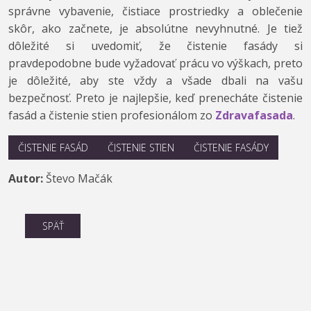
správne vybavenie, čistiace prostriedky a oblečenie
skôr, ako začnete, je absolútne nevyhnutné. Je tiež
dôležité si uvedomiť, že čistenie fasády si
pravdepodobne bude vyžadovať prácu vo výškach, preto
je dôležité, aby ste vždy a všade dbali na vašu
bezpečnosť. Preto je najlepšie, keď prenecháte čistenie
fasád a čistenie stien profesionálom zo
Zdravafasada
.
ČISTENIE FASÁD
ČISTENIE STIEN
ČISTENIE FASÁDY
Autor:
Števo Mačák
SPÄŤ