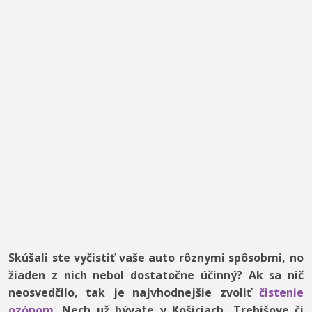
Skúšali ste vyčistiť vaše auto rôznymi spôsobmi, no
žiaden z nich nebol dostatočne účinný? Ak sa nič
neosvedčilo, tak je najvhodnejšie zvoliť
čistenie
ozónom
. Nech už bývate v Košiciach, Trebišove či