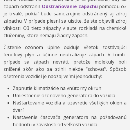
zápach odstránil.
Odstraňovanie zápachu
pomocou o3
je trvalé, pokiaľ bude samozrejme odstránený aj zdroj
zápachu. V prípade plesní sa uistite, že ste objavili zdroj
vlhkosti. O3 tieto zápachy v aute rozkladá na chemické
zlúčeniny, ktoré nemajú žiadny zápach.
Čistenie ozónom úplne oxiduje všetok zostávajúci
fenolový plyn a účinne neutralizuje zápach. V tomto
prípade sa zápach nevráti, pretože molekuly boli
zničené skôr ako sa stihli niekde “schovať”. Spôsob
ošetrenia vozidiel je naozaj veľmi jednoduchý:
Zapnutie klimatizácie na vnútorný okruh
Umiestnenie ozónového generátora do vozidla
Naštartovanie vozidla a uzavretie všetkých okien a
dverí
Nastavenie časovača generátora na požadovanú
hodnotu v závislosti od veľkosti vozidla