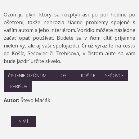
Ozón je plyn, ktorý sa rozptýli asi po pol hodine po
ošetrení, takže nehrozia žiadne problémy spojené s
vaším autom a jeho interiérom. Vozidlo môžete následne
začať opäť používať. Budete sa v ňom cítiť príjemne
nielen vy, ale aj vaši spolujazdci. Či už vyrazíte na cestu
do Košíc, Sečoviec či Trebišova, v čistom aute sa vám
bude jazdiť určite skvelo.
ČISTENIE OZÓNOM
O3
KOŠICE
SEČOVCE
TREBIŠOV
Autor:
Števo Mačák
SPÄŤ