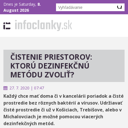
Dnes je Saturday,
8.
August 2026
ČISTENIE PRIESTOROV:
KTORÚ DEZINFEKČNÚ
METÓDU ZVOLIŤ?
27. 7. 2020 | 07:47
Každý chce mať doma či v kancelárii poriadok a čisté
prostredie bez rôznych baktérií a vírusov. Udržiavať
čisté prostredie či už v Košiciach, Trebišove, alebo v
Michalovciach je možné pomocou viacerých
dezinfekčných metód.