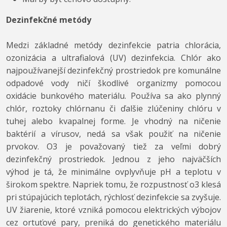
Dezinfekčné metódy
Medzi základné metódy dezinfekcie patria chlorácia,
ozonizácia a ultrafialová (UV) dezinfekcia. Chlór ako
najpoužívanejší dezinfekčný prostriedok pre komunálne
odpadové vody ničí škodlivé organizmy pomocou
oxidácie bunkového materiálu. Používa sa ako plynný
chlór, roztoky chlórnanu či ďalšie zlúčeniny chlóru v
tuhej alebo kvapalnej forme. Je vhodný na ničenie
baktérií a vírusov, nedá sa však použiť na ničenie
prvokov. O3 je považovaný tiež za veľmi dobrý
dezinfekčný prostriedok. Jednou z jeho najväčších
výhod je tá, že minimálne ovplyvňuje pH a teplotu v
širokom spektre. Napriek tomu, že rozpustnosť o3 klesá
pri stúpajúcich teplotách, rýchlosť dezinfekcie sa zvyšuje.
UV žiarenie, ktoré vzniká pomocou elektrických výbojov
cez ortuťové pary, preniká do genetického materiálu