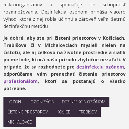
mikroorganizmov a spomaľuje ich schopnosť
rozmnožovania. Dezinfekcia ozónom prináša viacero
výhod, ktoré z nej robia účinnú a zároveň veľmi šetrnú
dezinfekčnú metódu.
Je dobré, aby ste pri čistení priestorov v Košiciach,
Trebišove či v Michalovciach mysleli nielen na
čistotu, ale aj celkovo na životné prostredie a siahli
po metóde, ktorá našu prírodu zbytočne nezaťaží. V
prípade, že sa rozhodnete pre
dezinfekciu ozónom
,
odporúčame vám prenechať čistenie priestorov
profesionálom
, ktorí sa postarajú o všetko
potrebné.
OZÓN
OZONIZÁCIA
DEZINFEKCIA OZÓNOM
ČISTENIE PRIESTOROV
KOŠICE
TREBIŠOV
MICHALOVCE