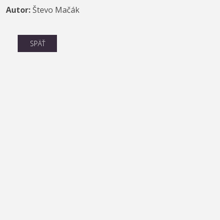
Autor:
Števo Mačák
SPÄŤ