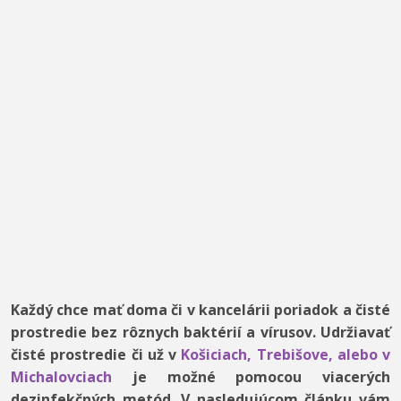
Každý chce mať doma či v kancelárii poriadok a čisté
prostredie bez rôznych baktérií a vírusov. Udržiavať
čisté prostredie či už v
Košiciach, Trebišove, alebo v
Michalovciach
je možné pomocou viacerých
dezinfekčných metód. V nasledujúcom článku vám