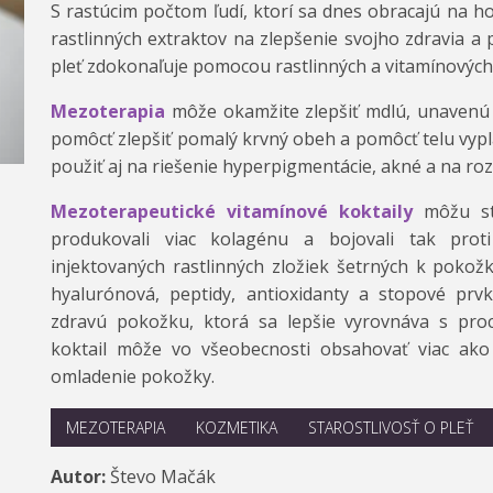
S rastúcim počtom ľudí, ktorí sa dnes obracajú na h
rastlinných extraktov na zlepšenie svojho zdravia a 
pleť zdokonaľuje pomocou rastlinných a vitamínových
Mezoterapia
môže okamžite zlepšiť mdlú, unavenú 
pomôcť zlepšiť pomalý krvný obeh a pomôcť telu vypl
použiť aj na riešenie hyperpigmentácie, akné a na rozž
Mezoterapeutické vitamínové koktaily
môžu sti
produkovali viac kolagénu a bojovali tak pro
injektovaných rastlinných zložiek šetrných k pokožk
hyalurónová, peptidy, antioxidanty a stopové prvk
zdravú pokožku, ktorá sa lepšie vyrovnáva s proc
koktail môže vo všeobecnosti obsahovať viac ako 
omladenie pokožky.
MEZOTERAPIA
KOZMETIKA
STAROSTLIVOSŤ O PLEŤ
Autor:
Števo Mačák