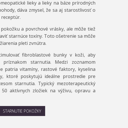
omeopatické lieky a lieky na báze prírodných
pohody, dáva zmysel, že sa aj starostlivosť o
 receptúr.
pokožku a povrchové vrásky, ale môže tiež
aviť starnúce toxíny. Toto ošetrenie sa môže
iarenia pleti zvnútra.
mulovať fibroblastové bunky v koži, aby
ti príznakom starnutia. Medzi zoznamom
e patria vitamíny, rastové faktory, kyselina
y, ktoré poskytujú ideálne prostredie pre
esom starnutia. Typický mezoterapeutický
50 aktívnych zložiek na výživu, opravu a
STARNUTIE POKOŽKY