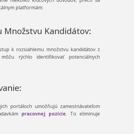
ame niekoľko kľúčových dôvodov, prečo sa
itálnym platformám:
mu Množstvu Kandidátov:
ístup k rozsiahlemu množstvu kandidátov z
 môžu rýchlo identifikovať potenciálnych
vanie:
vných portáloch umožňujú zamestnávateľom
žiadavkám
pracovnej pozície
. To eliminuje