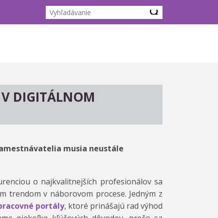
 V DIGITÁLNOM
zamestnávatelia musia neustále
enciou o najkvalitnejších profesionálov sa
ým trendom v náborovom procese. Jedným z
pracovné portály
, ktoré prinášajú rad výhod