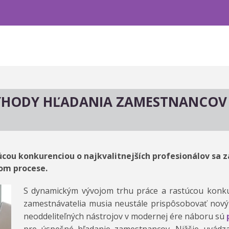
ÝHODY HĽADANIA ZAMESTNANCOV
cou konkurenciou o najkvalitnejších profesionálov sa 
om procese.
S dynamickým vývojom trhu práce a rastúcou konkur
zamestnávatelia musia neustále prispôsobovať nov
neoddeliteľných nástrojov v modernej ére náboru sú