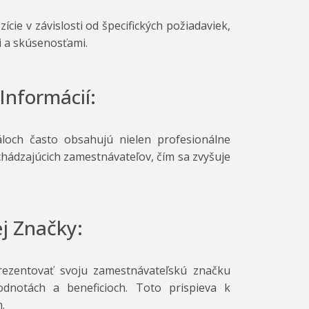
cie v závislosti od špecifických požiadaviek,
 a skúsenosťami.
Informácií:
loch často obsahujú nielen profesionálne
chádzajúcich zamestnávateľov, čím sa zvyšuje
j Značky:
rezentovať svoju zamestnávateľskú značku
odnotách a beneficioch. Toto prispieva k
.