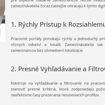
pre úspešné hľadanie zamestnancov. Nižšie uvádz
zamestnávatelia čoraz častejšie obracajú k týmto dig
1. Rýchly Prístup k Rozsiahle
Pracovné portály ponúkajú rýchly a jednoduchý pr
rôznych odvetví a lokalít. Zamestnávatelia tak
zamestnancov bez obmedzení lokalizácie.
2. Presné Vyhľadávanie a Filtro
Nástroje na vyhľadávanie a filtrovanie na praco
stanoviť presné kritériá, ktoré zodpovedajú po
neefektívne časy prezerania nesúvisiacich profilov.