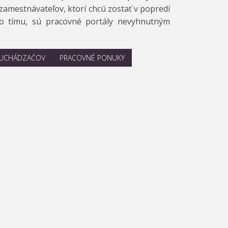
 zamestnávateľov, ktorí chcú zostať v popredí
jho tímu, sú pracovné portály nevyhnutným
 UCHÁDZAČOV
PRACOVNÉ PONUKY