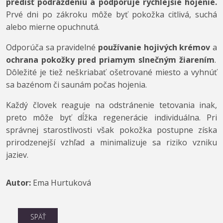
predísť podráždeniu a podporuje rýchlejšie hojenie.
Prvé dni po zákroku môže byť pokožka citlivá, suchá
alebo mierne opuchnutá.
Odporúča sa pravidelné
používanie hojivých krémov
a
ochrana pokožky pred priamym slnečným žiarením
.
Dôležité je tiež neškriabať ošetrované miesto a vyhnúť
sa bazénom či saunám počas hojenia.
Každý človek reaguje na odstránenie tetovania inak,
preto môže byť dĺžka regenerácie individuálna. Pri
správnej starostlivosti však pokožka postupne získa
prirodzenejší vzhľad a minimalizuje sa riziko vzniku
jaziev.
Autor:
Ema Hurtuková
SPÄŤ