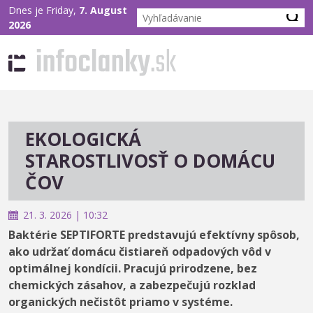
Dnes je Friday,
7. August
2026
EKOLOGICKÁ
STAROSTLIVOSŤ O DOMÁCU
ČOV
21. 3. 2026 | 10:32
Baktérie SEPTIFORTE predstavujú efektívny spôsob,
ako udržať domácu čistiareň odpadových vôd v
optimálnej kondícii. Pracujú prirodzene, bez
chemických zásahov, a zabezpečujú rozklad
organických nečistôt priamo v systéme.