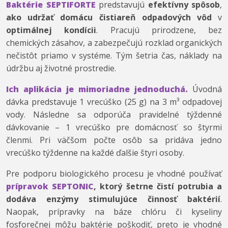
Baktérie SEPTIFORTE
predstavujú
efektívny spôsob
,
ako udržať domácu čistiareň odpadových vôd
v
optimálnej kondícii
. Pracujú prirodzene, bez
chemických zásahov, a zabezpečujú rozklad organických
nečistôt priamo v systéme. Tým šetria čas, náklady na
údržbu aj životné prostredie.
Ich aplikácia je mimoriadne jednoduchá.
Úvodná
dávka predstavuje 1 vrecúško (25 g) na 3 m³ odpadovej
vody. Následne sa odporúča pravidelné týždenné
dávkovanie – 1 vrecúško pre domácnosť so štyrmi
členmi. Pri väčšom počte osôb sa pridáva jedno
vrecúško týždenne na každé ďalšie štyri osoby.
Pre podporu biologického procesu je vhodné používať
prípravok SEPTONIC
, ktorý šetrne čistí potrubia a
dodáva enzýmy stimulujúce činnosť baktérií
.
Naopak, prípravky na báze chlóru či kyseliny
fosforečnej môžu baktérie poškodiť, preto je vhodné