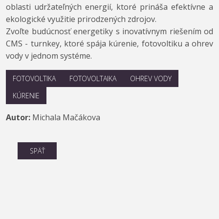
oblasti udržateľných energií, ktoré prináša efektívne a
ekologické využitie prirodzených zdrojov.
Zvoľte budúcnosť energetiky s inovatívnym riešením od
CMS - turnkey, ktoré spája kúrenie, fotovoltiku a ohrev
vody v jednom systéme.
FOTOVOLTIKA
FOTOVOLTAIKA
OHREV VODY
KÚRENIE
Autor:
Michala Mačákova
SPÄŤ