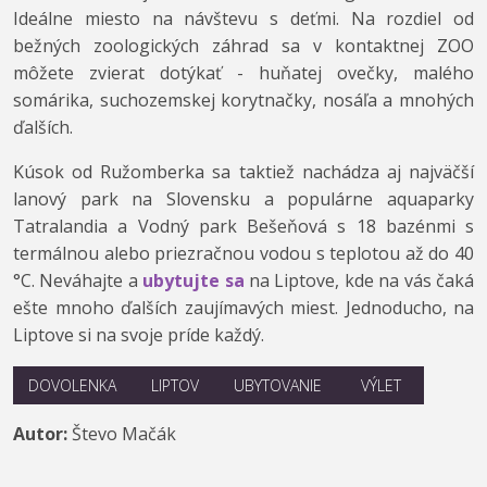
Ideálne miesto na návštevu s deťmi. Na rozdiel od
bežných zoologických záhrad sa v kontaktnej ZOO
môžete zvierat dotýkať - huňatej ovečky, malého
somárika, suchozemskej korytnačky, nosáľa a mnohých
ďalších.
Kúsok od Ružomberka sa taktiež nachádza aj najväčší
lanový park na Slovensku a populárne aquaparky
Tatralandia a Vodný park Bešeňová s 18 bazénmi s
termálnou alebo priezračnou vodou s teplotou až do 40
°C. Neváhajte a
ubytujte sa
na Liptove, kde na vás čaká
ešte mnoho ďalších zaujímavých miest. Jednoducho, na
Liptove si na svoje príde každý.
DOVOLENKA
LIPTOV
UBYTOVANIE
VÝLET
Autor:
Števo Mačák