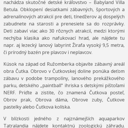
nachádza skutočné detské kráľovstvo – Babyland Villa
Betula. Obklopení desiatkami zábavných, športových a
adrenalínových atrakcií pre deti, tínedžerov aj dospelých
zabudnete na starosti a prenesiete sa do rozprávky.
Deti zabaví viac ako 30 rôznych atrakcií, medzi ktorými
nechýba klasika ako nafukovací hrad, ale nájdete tu
napr. aj lezecký lanový labyrint Žirafa vysoký 9,5 metra,
či prírodný bazén pre plavcov i neplavcov.
Kúsok na západ od Ružomberka objavíte zábavný areál
obra Čutka. Obrovo v Čutkovskej doline ponúka deťom
zábavu v podobe trampolíny, lanového prekážkového
parku, detského „paintball" ihriska s detskými pištoľami
NERF. Príďte a zistite, čo znamená Čutkova posteľ,
Obrov prak, Obrova dáma, Obrove zuby, Čutkove
pastelky alebo Čutkova kolíska.
V blízkosti jedného z najznámejších aquaparkov
Tatralandia nájdete kontaktnú zoologickú záhradu.