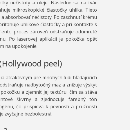
etky nečistoty a oleje. Následne sa na tvár
huje mikroskopické čiastočky uhlíka. Tieto
 a absorbovať nečistoty. Po zaschnutí krému
priťahuje uhlíkové čiastočky a pri kontakte s
. Tento proces zároveň odstraňuje odumreté
nu. Po laserovej aplikácii je pokožka opäť
m na upokojenie.
(Hollywood peel)
ia atraktívnym pre mnohých ľudí hľadajúcich
y, odstraňuje nadbytočný maz a znižuje výskyt
pokožku a zjemniť jej textúru, čím sa stáva
ntové škvrny a zjednocuje farebný tón
agénu, čo prispieva k pevnosti a pružnosti
je zvyčajne bezbolestná.