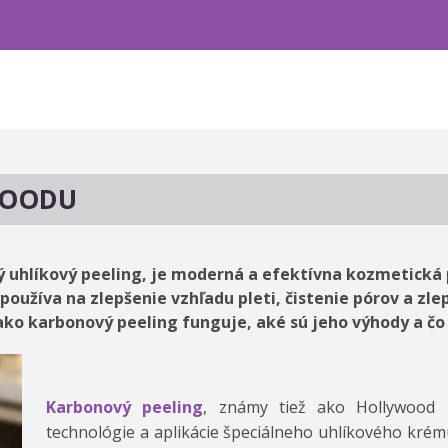
WOODU
 uhlíkový peeling, je moderná a efektívna kozmetická p
používa na zlepšenie vzhľadu pleti, čistenie pórov a zle
ako karbonový peeling funguje, aké sú jeho výhody a č
Karbonový peeling
, známy tiež ako Hollywood p
technológie a aplikácie špeciálneho uhlíkového krém