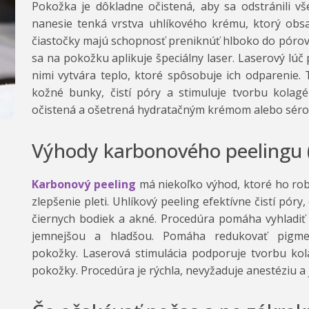
Pokožka je dôkladne očistená, aby sa odstránili vš
nanesie tenká vrstva uhlíkového krému, ktorý obsa
čiastočky majú schopnosť preniknúť hlboko do pórov
sa na pokožku aplikuje špeciálny laser. Laserový lúč 
nimi vytvára teplo, ktoré spôsobuje ich odparenie
kožné bunky, čistí póry a stimuluje tvorbu kolagé
očistená a ošetrená hydratačným krémom alebo séro
Výhody karbonového peelingu 
Karbonový peeling
má niekoľko výhod, ktoré ho rob
zlepšenie pleti. Uhlíkový peeling efektívne čistí pór
čiernych bodiek a akné. Procedúra pomáha vyhladiť 
jemnejšou a hladšou. Pomáha redukovať pigme
pokožky. Laserová stimulácia podporuje tvorbu kol
pokožky. Procedúra je rýchla, nevyžaduje anestéziu a 