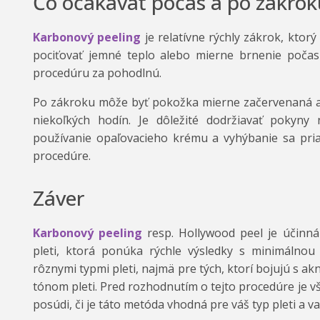
Čo očakávať počas a po zákrok
Karbonový peeling
je relatívne rýchly zákrok, ktorý
pociťovať jemné teplo alebo mierne brnenie počas a
procedúru za pohodlnú.
Po zákroku môže byť pokožka mierne začervenaná a c
niekoľkých hodín. Je dôležité dodržiavať pokyny 
používanie opaľovacieho krému a vyhýbanie sa pri
procedúre.
Záver
Karbonový peeling
resp. Hollywood peel je účinn
pleti, ktorá ponúka rýchle výsledky s minimálnou
rôznymi typmi pleti, najmä pre tých, ktorí bojujú s
tónom pleti. Pred rozhodnutím o tejto procedúre je v
posúdi, či je táto metóda vhodná pre váš typ pleti a v