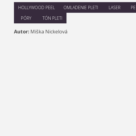
HOLLYWOOD PEEL
OMLADENIE PLETI
LASER
PE
PÓRY
TÓN PLETI
Autor:
Miška Nickelová