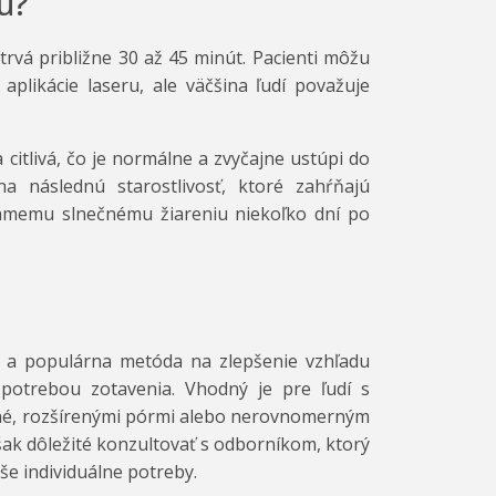
u?
 trvá približne 30 až 45 minút. Pacienti môžu
plikácie laseru, ale väčšina ľudí považuje
itlivá, čo je normálne a zvyčajne ustúpi do
na následnú starostlivosť, ktoré zahŕňajú
amemu slnečnému žiareniu niekoľko dní po
á a populárna metóda na zlepšenie vzhľadu
 potrebou zotavenia. Vhodný je pre ľudí s
 akné, rozšírenými pórmi alebo nerovnomerným
šak dôležité konzultovať s odborníkom, ktorý
aše individuálne potreby.