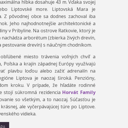
maximálna hĺbka dosahuje 43 m. Vďaka svojej
lebo Liptovské more. Liptovská Mara je
. Z pôvodnej obce sa dodnes zachoval iba
ánok. Jeho najhodnotnejšie architektonické a
ny v Pribyline. Na ostrove Ratkovie, ktorý je
 nachádza arborétum (zbierka živých drevín,
 a pestovanie drevín) s náučným chodníkom.
obľúbené miesto trávenia voľných chvíľ a
ch, Poľska a krajín západnej Európy využívajú
ať plavbu loďou alebo zažiť adrenalín na
ióne Liptova je naozaj široká. Penzióny,
dom kroku. V prípade, že hľadáte rodinné
te stojí súkromná rezidencia
Horvát Family
ovanie so všetkým, a to naozaj. Súčasťou je
rásnej, ale vyčerpávajúcej túre po Liptove.
venského vidieka.
ARA