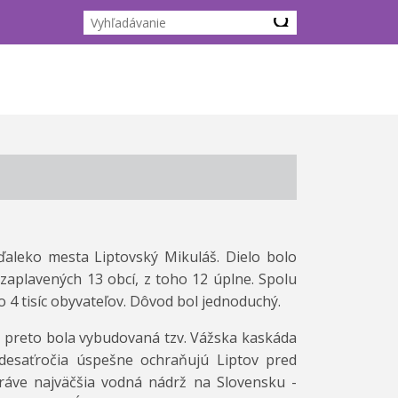
ďaleko mesta Liptovský Mikuláš. Dielo bolo
zaplavených 13 obcí, z toho 12 úplne. Spolu
o 4 tisíc obyvateľov. Dôvod bol jednoduchý.
a preto bola vybudovaná tzv. Vážska kaskáda
 desaťročia úspešne ochraňujú Liptov pred
ráve najväčšia vodná nádrž na Slovensku -