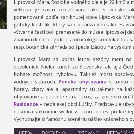
Liptovská Mara. Rozloha vodného diela je 22 km2 a 
veľkosti je často označovaná ako Slovenské a
pomenovaná podľa zaniknutej obce Liptovská Mara
gotický kostolík, ktorý sa nachádza v lokalite Havr
výtvarné časti boli prenesené do múzea liptovskej dedi
známou dendrologickou a ornitologickou lokalitou sa
resp. botanická záhrada so špecializáciou na výskum
Liptovská Mara sa počas letnej sezóny mení na 
dovoleniek. Nielen turisti zo Slovenska, ale aj z Čie
bohaté možnosti rybolovu. Taktiež môžu absolvov
vodných skútroch.
Ponuka ubytovania
v tomto reg
hotely, chaty ale aj apartmány sú takmer na kaž
ubytovanie a potrpíte si na luxus, za zmienku urči
Residence
v neďalekej obci Lúčky. Predstavuje ubyt
dokonca súkromné wellness, ktoré poteší po každej k
Vychutnajte si famóznu scenériu nášho krásneho slo
LIPTOV
DOVOLENKA
UBYTOVANIE
LIPTOVSKÁ M