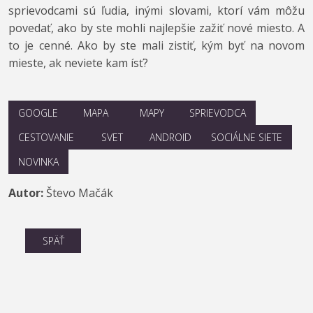
sprievodcami sú ľudia, inými slovami, ktorí vám môžu
povedať, ako by ste mohli najlepšie zažiť nové miesto. A
to je cenné. Ako by ste mali zistiť, kým byť na novom
mieste, ak neviete kam ísť?
GOOGLE
MAPA
MAPY
SPRIEVODCA
CESTOVANIE
SVET
ANDROID
SOCIÁLNE SIETE
NOVINKA
Autor:
Števo Mačák
SPÄŤ