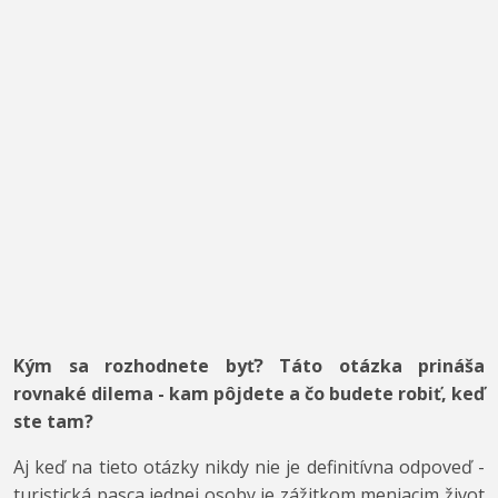
Kým sa rozhodnete byť? Táto otázka prináša
rovnaké dilema - kam pôjdete a čo budete robiť, keď
ste tam?
Aj keď na tieto otázky nikdy nie je definitívna odpoveď -
turistická pasca jednej osoby je zážitkom meniacim život