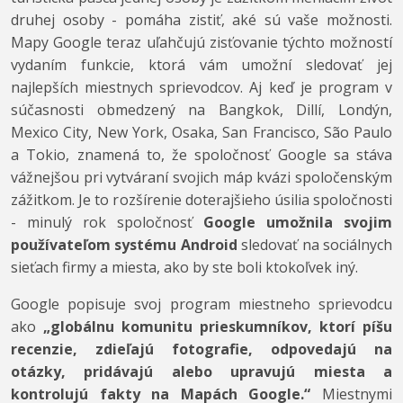
druhej osoby - pomáha zistiť, aké sú vaše možnosti.
Mapy Google teraz uľahčujú zisťovanie týchto možností
vydaním funkcie, ktorá vám umožní sledovať jej
najlepších miestnych sprievodcov. Aj keď je program v
súčasnosti obmedzený na Bangkok, Dillí, Londýn,
Mexico City, New York, Osaka, San Francisco, São Paulo
a Tokio, znamená to, že spoločnosť Google sa stáva
vážnejšou pri vytváraní svojich máp kvázi spoločenským
zážitkom. Je to rozšírenie doterajšieho úsilia spoločnosti
- minulý rok spoločnosť
Google umožnila svojim
používateľom systému Android
sledovať na sociálnych
sieťach firmy a miesta, ako by ste boli ktokoľvek iný.
Google popisuje svoj program miestneho sprievodcu
ako
„globálnu komunitu prieskumníkov, ktorí píšu
recenzie, zdieľajú fotografie, odpovedajú na
otázky, pridávajú alebo upravujú miesta a
kontrolujú fakty na Mapách Google.“
Miestnymi