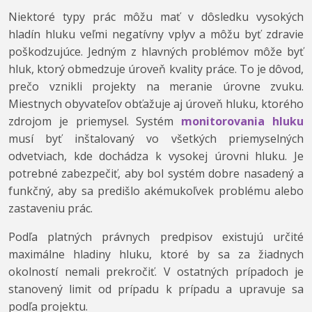
Niektoré typy prác môžu mať v dôsledku vysokých
hladín hluku veľmi negatívny vplyv a môžu byť zdravie
poškodzujúce. Jedným z hlavných problémov môže byť
hluk, ktorý obmedzuje úroveň kvality práce. To je dôvod,
prečo vznikli projekty na meranie úrovne zvuku.
Miestnych obyvateľov obťažuje aj úroveň hluku, ktorého
zdrojom je priemysel. Systém
monitorovania hluku
musí byť inštalovaný vo všetkých priemyselných
odvetviach, kde dochádza k vysokej úrovni hluku. Je
potrebné zabezpečiť, aby bol systém dobre nasadený a
funkčný, aby sa predišlo akémukoľvek problému alebo
zastaveniu prác.
Podľa platných právnych predpisov existujú určité
maximálne hladiny hluku, ktoré by sa za žiadnych
okolností nemali prekročiť. V ostatných prípadoch je
stanovený limit od prípadu k prípadu a upravuje sa
podľa projektu.