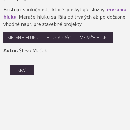
Existujú spoločnosti, ktoré poskytujú služby
merania
hluku
. Merače hluku sa líšia od trvalých až po dočasné,
vhodné napr. pre stavebné projekty.
MERANIE HLUKU
HLUK V PRÁCI
MERAČE HLUKU
Autor:
Števo Mačák
SPÄŤ