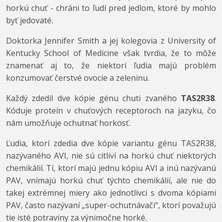
horkú chuť - chráni to ľudí pred jedlom, ktoré by mohlo
byť jedovaté.
Doktorka Jennifer Smith a jej kolegovia z University of
Kentucky School of Medicine však tvrdia, že to môže
znamenať aj to, že niektorí ľudia majú problém
konzumovať čerstvé ovocie a zeleninu.
Každý zdedil dve kópie génu chuti zvaného
TAS2R38
.
Kóduje proteín v chuťových receptoroch na jazyku, čo
nám umožňuje ochutnať horkosť.
Ľudia, ktorí zdedia dve kópie variantu génu TAS2R38,
nazývaného AVI, nie sú citliví na horkú chuť niektorých
chemikálií. Tí, ktorí majú jednu kópiu AVI a inú nazývanú
PAV, vnímajú horkú chuť týchto chemikálií, ale nie do
takej extrémnej miery ako jednotlivci s dvoma kópiami
PAV, často nazývaní „super-ochutnávači“, ktorí považujú
tie isté potraviny za výnimočne horké.