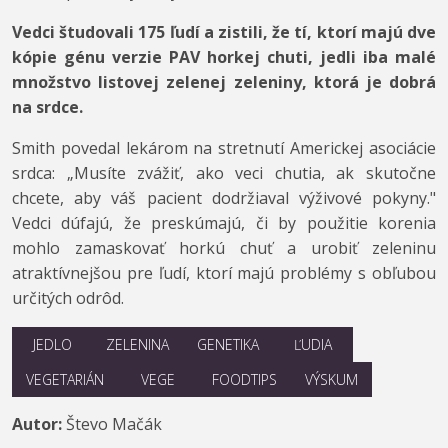
Vedci študovali 175 ľudí a zistili, že tí, ktorí majú dve
kópie génu verzie PAV horkej chuti, jedli iba malé
množstvo listovej zelenej zeleniny, ktorá je dobrá
na srdce.
Smith povedal lekárom na stretnutí Americkej asociácie
srdca:
„Musíte zvážiť, ako veci chutia, ak skutočne
chcete, aby váš pacient dodržiaval výživové pokyny."
Vedci dúfajú, že preskúmajú, či by použitie korenia
mohlo zamaskovať horkú chuť a urobiť zeleninu
atraktívnejšou pre ľudí, ktorí majú problémy s obľubou
určitých odrôd.
JEDLO
ZELENINA
GENETIKA
ĽUDIA
VEGETARIÁN
VEGE
FOODTIPS
VÝSKUM
Autor:
Števo Mačák