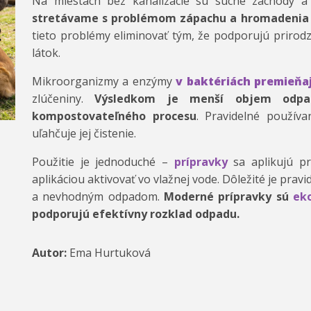
Na miestach bez kanalizácie sú suché záchody a 
stretávame s problémom zápachu a hromadenia
tieto problémy eliminovať tým, že podporujú prirod
látok.
Mikroorganizmy a enzýmy
v baktériách premieňa
zlúčeniny.
Výsledkom je menší objem odpa
kompostovateľného procesu
. Pravidelné používa
uľahčuje jej čistenie.
Použitie je jednoduché –
prípravky
sa aplikujú pr
aplikáciou aktivovať vo vlažnej vode. Dôležité je pra
a nevhodným odpadom.
Moderné prípravky sú
ek
podporujú efektívny rozklad odpadu.
Autor:
Ema Hurtuková