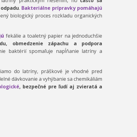
latríny praktickým riešením, no
často sa
 odpadu
.
Bakteriálne prípravky pomáhajú
zený biologický proces rozkladu organických
jú
fekálie a toaletný papier na jednoduchšie
du, obmedzenie zápachu a podpora
nie baktérií spomaľuje napĺňanie latríny a
iamo do latríny, práškové je vhodné pred
videlné dávkovanie a vyhýbanie sa chemikáliám
ologické
, bezpečné pre ľudí aj zvieratá a