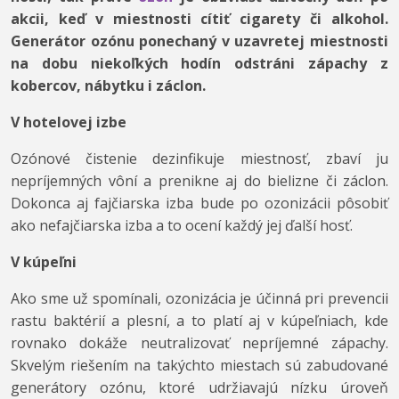
akcii, keď v miestnosti cítiť cigarety či alkohol.
Generátor ozónu ponechaný v uzavretej miestnosti
na dobu niekoľkých hodín odstráni zápachy z
kobercov, nábytku i záclon.
V hotelovej izbe
Ozónové čistenie dezinfikuje miestnosť, zbaví ju
nepríjemných vôní a prenikne aj do bielizne či záclon.
Dokonca aj fajčiarska izba bude po ozonizácii pôsobiť
ako nefajčiarska izba a to ocení každý jej ďalší hosť.
V kúpeľni
Ako sme už spomínali, ozonizácia je účinná pri prevencii
rastu baktérií a plesní, a to platí aj v kúpeľniach, kde
rovnako dokáže neutralizovať nepríjemné zápachy.
Skvelým riešením na takýchto miestach sú zabudované
generátory ozónu, ktoré udržiavajú nízku úroveň