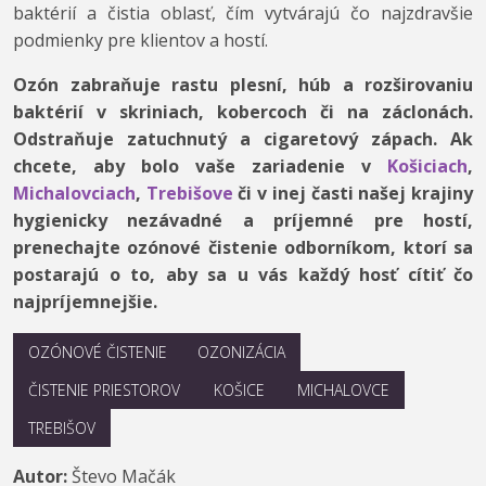
baktérií a čistia oblasť, čím vytvárajú čo najzdravšie
podmienky pre klientov a hostí.
Ozón zabraňuje rastu plesní, húb a rozširovaniu
baktérií v skriniach, kobercoch či na záclonách.
Odstraňuje zatuchnutý a cigaretový zápach. Ak
chcete, aby bolo vaše zariadenie v
Košiciach
,
Michalovciach
,
Trebišove
či v inej časti našej krajiny
hygienicky nezávadné a príjemné pre hostí,
prenechajte ozónové čistenie odborníkom, ktorí sa
postarajú o to, aby sa u vás každý hosť cítiť čo
najpríjemnejšie.
OZÓNOVÉ ČISTENIE
OZONIZÁCIA
ČISTENIE PRIESTOROV
KOŠICE
MICHALOVCE
TREBIŠOV
Autor:
Števo Mačák