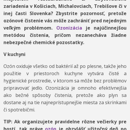
zariadenia v Košiciach, Michalovciach, Trebišove či v
inej časti Slovenka? Zbystrite pozornosť, pretože
ozónové čistenie vás môže zachrániť pred nejedným
veľkým problémom.
Ozonizácia
je najúčinnejšou
metódou čistenia, pričom nezanecháva žiadne
nebezpečné chemické pozostatky.
V kuchyni
Ozón oxiduje všetko od baktérií až po plesne, takže jeho
použitie v priestoroch kuchyne vytvára čisté a
hygienické prostredie, v ktorom sa môže bez problémov
pripravovať jedlo. Ozonizácia je omnoho efektívnejšia
ako bežné spôsoby čistenia, pretože ako plyn sa
dostane aj na tie najneprístupnejšie miesta za skrinkami
či spotrebičmi.
TIP: Ak organizujete pravidelne rôzne večierky pre
hostí, tak práve
ozón
je obzvlášť užitočný deň po