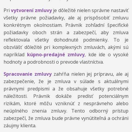
Pri
vytvorení zmluvy
je dôležité nielen správne nastaviť
všetky právne požiadavky, ale aj prispôsobiť zmluvu
konkrétnym okolnostiam. Právnik zohľadní špecifické
požiadavky oboch strán a zabezpečí, aby zmluva
reflektovala všetky dohodnuté podmienky. To je
obzvlášť dôležité pri komplexných zmluvách, akými sú
napríklad
kúpno-predajné zmluvy
, kde ide o vysoké
hodnoty a podrobnosti o prevode vlastníctva.
Spracovanie zmluvy
zahŕňa nielen jej prípravu, ale aj
zabezpečenie, že je zmluva v súlade s aktuálnymi
právnymi predpismi a že obsahuje všetky potrebné
náležitosti. Právnik dokáže predísť potenciálnym
rizikám, ktoré môžu vzniknúť z nesprávneho alebo
neúplného znenia zmluvy. Tento odborný prístup
zabezpečí, že zmluva bude právne vynútiteľná a ochráni
záujmy klienta.