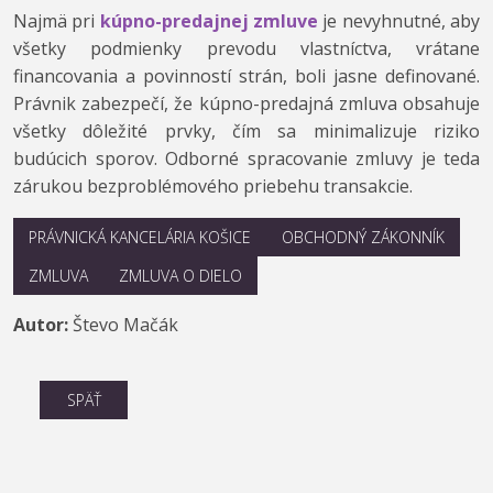
Najmä pri
kúpno-predajnej zmluve
je nevyhnutné, aby
všetky podmienky prevodu vlastníctva, vrátane
financovania a povinností strán, boli jasne definované.
Právnik zabezpečí, že kúpno-predajná zmluva obsahuje
všetky dôležité prvky, čím sa minimalizuje riziko
budúcich sporov. Odborné spracovanie zmluvy je teda
zárukou bezproblémového priebehu transakcie.
PRÁVNICKÁ KANCELÁRIA KOŠICE
OBCHODNÝ ZÁKONNÍK
ZMLUVA
ZMLUVA O DIELO
Autor:
Števo Mačák
SPÄŤ