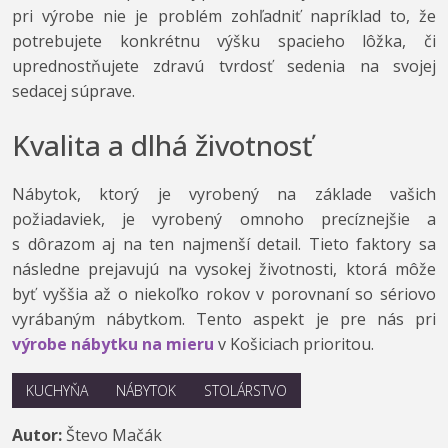
pri výrobe nie je problém zohľadniť napríklad to, že
potrebujete konkrétnu výšku spacieho lôžka, či
uprednostňujete zdravú tvrdosť sedenia na svojej
sedacej súprave.
Kvalita a dlhá životnosť
Nábytok, ktorý je vyrobený na základe vašich
požiadaviek, je vyrobený omnoho precíznejšie a
s dôrazom aj na ten najmenší detail. Tieto faktory sa
následne prejavujú na vysokej životnosti, ktorá môže
byť vyššia až o niekoľko rokov v porovnaní so sériovo
vyrábaným nábytkom. Tento aspekt je pre nás pri
výrobe nábytku na mieru
v Košiciach prioritou.
KUCHYŇA
NÁBYTOK
STOLÁRSTVO
Autor:
Števo Mačák