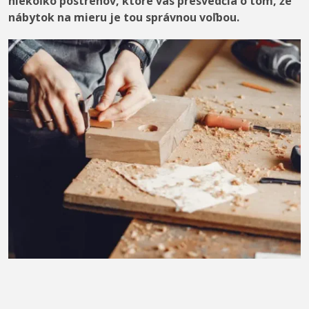
niekoľko postrehov, ktoré vás presvedčia o tom, že
nábytok na mieru je tou správnou voľbou.