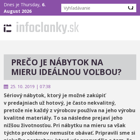
Dnes je Thursday,
6.
August 2026
PREČO JE NÁBYTOK NA
MIERU IDEÁLNOU VOĽBOU?
25. 10. 2019 | 07:38
Sériový nábytok, ktorý je možné zakúpiť
v predajniach už hotový, je často nekvalitný,
pretože nie každý z výrobcov používa na jeho výrobu
kvalitné materiály. To sa následne prejaví jeho
nižšou životnosťou. Pri nábytku na mieru sa však
týchto problémov nemusíte obávať. Pripravili sme si