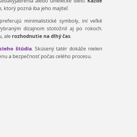
ebavyjadrenia alebo umelecké dielo.
Každé
, ktorý pozná iba jeho majiteľ.
referujú minimalistické symboly, iní veľké
 vybraným dizajnom stotožnil aj po rokoch.
u, ale
rozhodnutie na dlhý čas
.
cieho štúdia
. Skúsený tatér dokáže nielen
ienu a bezpečnosť počas celého procesu.