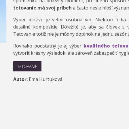
spomienku na dôležitý moment, pre iného spôsob s
tetovanie má svoj príbeh
a často nesie hlbší význam
Výber motívu je veľmi osobná vec. Niektorí ľudia p
detailné kompozície. Dôležité je, aby sa človek s
Tetovanie totiž nie je módny doplnok na jednu sezón
Rovnako podstatný je aj výber
kvalitného tetova
vytvoriť krásny výsledok, ale zároveň zabezpečiť hyg
TETOVANIE
Autor:
Ema Hurtuková