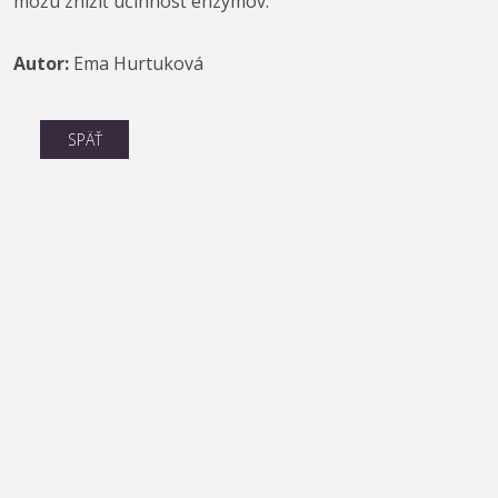
môžu znížiť účinnosť enzýmov.
Autor:
Ema Hurtuková
SPÄŤ