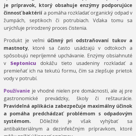
je prípravok, ktorý obsahuje enzýmy podporujúce
činnosť baktérií
a pomáha rozkladať organický odpad v
žumpách, septikoch či potrubiach. Vďaka tomu sa
urýchľuje prirodzený proces čistenia.
Produkt je veľmi
účinný pri odstraňovaní tukov a
mastnoty
, ktoré sa často usádzajú v odtokoch a
spôsobujú nepríjemné upchávanie. Enzýmy obsiahnuté
v
Septonicu
dokážu tieto usadeniny rozkladať a
premieňať ich na tekutú formu, čím sa zlepšuje prietok
vody v potrubí.
Používanie
je vhodné nielen pre domácnosti, ale aj pre
gastronomické prevádzky, školy či reštaurácie.
Pravidelná aplikácia zabezpečuje maximálny účinok
a pomáha predchádzať problémom s odpadovým
systémom.
Dôležité je však vyhýbať sa
antibakteriálnym a dezinfekčným prípravkom, ktoré