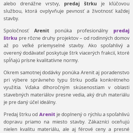
alebo drenážne vrstvy,
predaj štrku
je kľúčovou
službou, ktorá ovplyvňuje pevnosť a životnosť každej
stavby.
Spoločnosť
Arenit
ponúka profesionálny
predaj
štrku
pre rôzne druhy projektov – od rodinných domov
až po veľké priemyselné stavby. Ako spoľahlivý a
overený dodávateľ poskytuje štrk viacerých frakcií, ktoré
spĺňajú prísne kvalitatívne normy.
Okrem samotnej dodávky ponúka Arenit aj poradenstvo
pri výbere správneho typu štrku podľa konkrétneho
využitia. Vďaka dlhoročným skúsenostiam v oblasti
stavebných materiálov presne vedia, aký druh materiálu
je pre daný účel ideálny.
Predaj štrku od
Arenit
je doplnený o rýchlu a spoľahlivú
dopravu priamo na miesto stavby. Zákazníci oceňujú
nielen kvalitu materiálu, ale aj férové ceny a presné