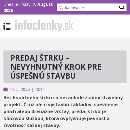
Dnes je Friday,
7. August
2026
PREDAJ ŠTRKU –
NEVYHNUTNÝ KROK PRE
ÚSPEŠNÚ STAVBU
14. 5. 2026 | 10:14
Bez kvalitného štrku sa nezaobíde žiadny stavebný
projekt. Či už ide o výstavbu základov, spevnenie
plôch alebo drenážne vrstvy, predaj štrku je
kľúčovou službou, ktorá ovplyvňuje pevnosť a
životnosť každej stavby.