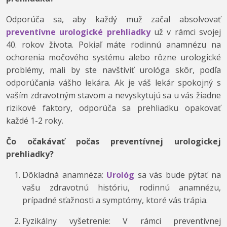
Odporúča sa, aby každý muž začal absolvovať
preventívne urologické prehliadky
už v rámci svojej
40. rokov života. Pokiaľ máte rodinnú anamnézu na
ochorenia močového systému alebo rôzne urologické
problémy, mali by ste navštíviť urológa skôr, podľa
odporúčania vášho lekára. Ak je váš lekár spokojný s
vaším zdravotným stavom a nevyskytujú sa u vás žiadne
rizikové faktory, odporúča sa prehliadku opakovať
každé 1-2 roky.
Čo očakávať počas preventívnej urologickej
prehliadky?
Dôkladná anamnéza:
Urológ
sa vás bude pýtať na
vašu zdravotnú históriu, rodinnú anamnézu,
prípadné sťažnosti a symptómy, ktoré vás trápia.
Fyzikálny vyšetrenie: V rámci preventívnej