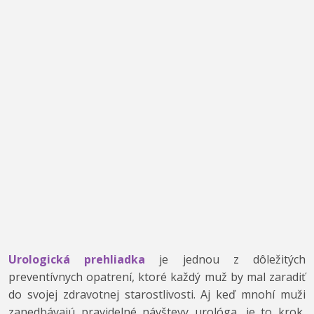
Urologická prehliadka
je jednou z dôležitých
preventívnych opatrení, ktoré každý muž by mal zaradiť
do svojej zdravotnej starostlivosti. Aj keď mnohí muži
zanedbávajú pravidelné návštevy urológa, je to krok,