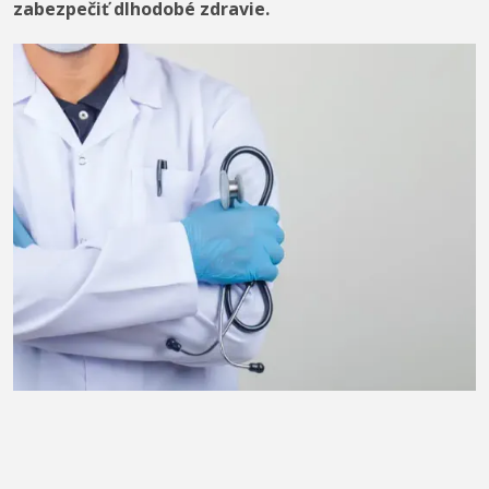
zabezpečiť dlhodobé zdravie.