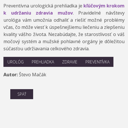
Preventívna urologická prehliadka je
kľúčovým krokom
k udržaniu zdravia mužov
. Pravidelné návštevy
urológa vám umožnia odhaliť a riešiť možné problémy
včas, čo môže viesť k úspešnejšiemu liečeniu a zlepšeniu
kvality vášho života. Nezabúdajte, že starostlivosť o váš
močový systém a mužské pohlavné orgány je dôležitou
súčasťou udržiavania celkového zdravia.
UROLÓG
PREHLIADKA
ZDRAVIE
PREVENTÍVKA
Autor:
Števo Mačák
SPÄŤ