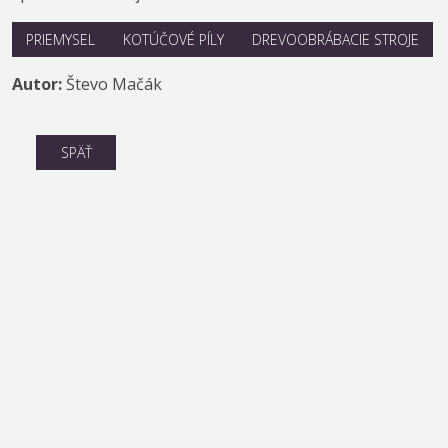
PRIEMYSEL
KOTÚČOVÉ PÍLY
DREVOOBRÁBACIE STROJE
Autor:
Števo Mačák
SPÄŤ