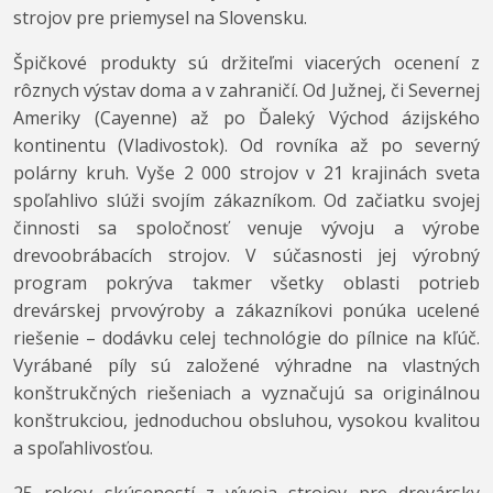
strojov pre priemysel na Slovensku.
Špičkové produkty sú držiteľmi viacerých ocenení z
rôznych výstav doma a v zahraničí. Od Južnej, či Severnej
Ameriky (Cayenne) až po Ďaleký Východ ázijského
kontinentu (Vladivostok). Od rovníka až po severný
polárny kruh. Vyše 2 000 strojov v 21 krajinách sveta
spoľahlivo slúži svojím zákazníkom. Od začiatku svojej
činnosti sa spoločnosť venuje vývoju a výrobe
drevoobrábacích strojov. V súčasnosti jej výrobný
program pokrýva takmer všetky oblasti potrieb
drevárskej prvovýroby a zákazníkovi ponúka ucelené
riešenie – dodávku celej technológie do pílnice na kľúč.
Vyrábané píly sú založené výhradne na vlastných
konštrukčných riešeniach a vyznačujú sa originálnou
konštrukciou, jednoduchou obsluhou, vysokou kvalitou
a spoľahlivosťou.