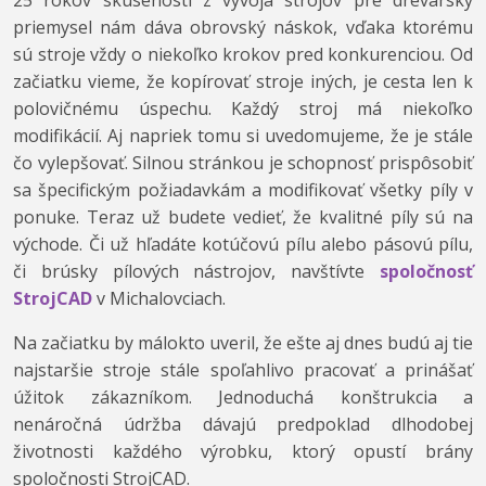
25 rokov skúseností z vývoja strojov pre drevársky
priemysel nám dáva obrovský náskok, vďaka ktorému
sú stroje vždy o niekoľko krokov pred konkurenciou. Od
začiatku vieme, že kopírovať stroje iných, je cesta len k
polovičnému úspechu. Každý stroj má niekoľko
modifikácií. Aj napriek tomu si uvedomujeme, že je stále
čo vylepšovať. Silnou stránkou je schopnosť prispôsobiť
sa špecifickým požiadavkám a modifikovať všetky píly v
ponuke. Teraz už budete vedieť, že kvalitné píly sú na
východe. Či už hľadáte kotúčovú pílu alebo pásovú pílu,
či brúsky pílových nástrojov, navštívte
spoločnosť
StrojCAD
v Michalovciach.
Na začiatku by málokto uveril, že ešte aj dnes budú aj tie
najstaršie stroje stále spoľahlivo pracovať a prinášať
úžitok zákazníkom. Jednoduchá konštrukcia a
nenáročná údržba dávajú predpoklad dlhodobej
životnosti každého výrobku, ktorý opustí brány
spoločnosti StrojCAD.