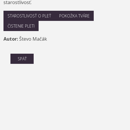
starostlivosť.
STAROSTLIVOSŤ O PLEŤ
POKOŽKA TVÁRE
ČISTENIE PLETI
Autor:
Števo Mačák
SPÄŤ