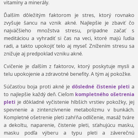
vitamíny a minerály.
Ďalším dôležitým faktorom je stres, ktorý rovnako
zvyšuje šancu na vznik akné. Najlepšie je zbaviť čo
najväčšieho množstva stresu, prípadne začať s
meditáciou a vyhradiť si čas na veci, ktoré majú ľudia
radi, a takto upokojiť telo aj myseľ. Znížením stresu sa
znižuje aj predpoklad vzniku akné.
Cvičenie je ďalším z faktorov, ktorý poskytuje mysli a
telu upokojenie a zdravotné benefity. A tým aj pokožke.
Súčasťou boja proti akné je
dôsledné čistenie pleti
a
to najlepšie každý deň. Cieľom
kompletného ošetrenia
pleti
je dôkladné vyčistenie hlbších vrstiev pokožky, jej
spevnenie a zintenzívnenie metabolizmu v bunkách.
Kompletné ošetrenie pleti zahŕňa odlíčenie, masáž tváre
a dekoltu, naparenie, čistenie pleti, sťahujúcu masku,
masku podľa výberu a typu pleti a záverečnú