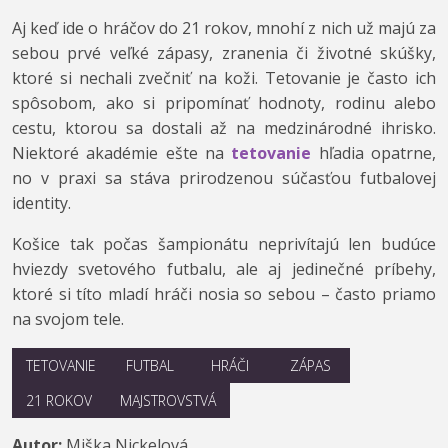
Aj keď ide o hráčov do 21 rokov, mnohí z nich už majú za
sebou prvé veľké zápasy, zranenia či životné skúšky,
ktoré si nechali zvečniť na koži. Tetovanie je často ich
spôsobom, ako si pripomínať hodnoty, rodinu alebo
cestu, ktorou sa dostali až na medzinárodné ihrisko.
Niektoré akadémie ešte na
tetovanie
hľadia opatrne,
no v praxi sa stáva prirodzenou súčasťou futbalovej
identity.
Košice tak počas šampionátu neprivítajú len budúce
hviezdy svetového futbalu, ale aj jedinečné príbehy,
ktoré si títo mladí hráči nosia so sebou – často priamo
na svojom tele.
TETOVANIE
FUTBAL
HRÁČI
ZÁPAS
21 ROKOV
MAJSTROVSTVÁ
Autor:
Miška Nickelová