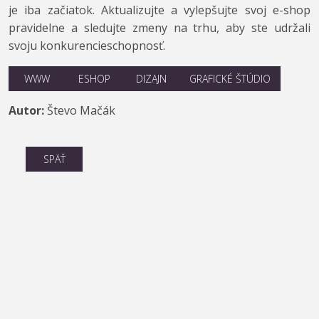
je iba začiatok. Aktualizujte a vylepšujte svoj e-shop
pravidelne a sledujte zmeny na trhu, aby ste udržali
svoju konkurencieschopnosť.
WWW
ESHOP
DIZAJN
GRAFICKÉ ŠTÚDIO
Autor:
Števo Mačák
SPÄŤ