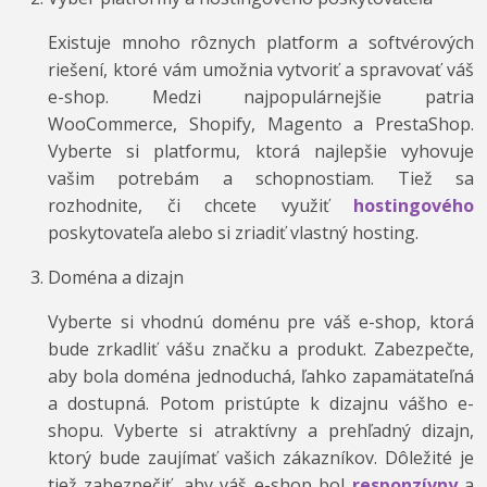
Existuje mnoho rôznych platform a softvérových
riešení, ktoré vám umožnia vytvoriť a spravovať váš
e-shop. Medzi najpopulárnejšie patria
WooCommerce, Shopify, Magento a PrestaShop.
Vyberte si platformu, ktorá najlepšie vyhovuje
vašim potrebám a schopnostiam. Tiež sa
rozhodnite, či chcete využiť
hostingového
poskytovateľa alebo si zriadiť vlastný hosting.
Doména a dizajn
Vyberte si vhodnú doménu pre váš e-shop, ktorá
bude zrkadliť vášu značku a produkt. Zabezpečte,
aby bola doména jednoduchá, ľahko zapamätateľná
a dostupná. Potom pristúpte k dizajnu vášho e-
shopu. Vyberte si atraktívny a prehľadný dizajn,
ktorý bude zaujímať vašich zákazníkov. Dôležité je
tiež zabezpečiť, aby váš e-shop bol
responzívny
a