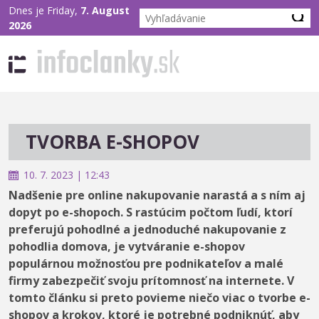
Dnes je Friday,
7. August
2026
TVORBA E-SHOPOV
10. 7. 2023 | 12:43
Nadšenie pre online nakupovanie narastá a s ním aj
dopyt po e-shopoch. S rastúcim počtom ľudí, ktorí
preferujú pohodlné a jednoduché nakupovanie z
pohodlia domova, je vytváranie e-shopov
populárnou možnosťou pre podnikateľov a malé
firmy zabezpečiť svoju prítomnosť na internete. V
tomto článku si preto povieme niečo viac o tvorbe e-
shopov a krokov, ktoré je potrebné podniknúť, aby