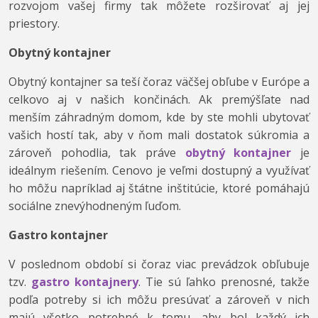
rozvojom vašej firmy tak môžete rozširovať aj jej
priestory.
Obytný kontajner
Obytný kontajner sa teší čoraz väčšej obľube v Európe a
celkovo aj v našich končinách. Ak premýšľate nad
menším záhradným domom, kde by ste mohli ubytovať
vašich hostí tak, aby v ňom mali dostatok súkromia a
zároveň pohodlia, tak práve
obytný kontajner
je
ideálnym riešením. Cenovo je veľmi dostupný a využívať
ho môžu napríklad aj štátne inštitúcie, ktoré pomáhajú
sociálne znevýhodneným ľuďom.
Gastro kontajner
V poslednom období si čoraz viac prevádzok obľubuje
tzv.
gastro kontajnery
. Tie sú ľahko prenosné, takže
podľa potreby si ich môžu presúvať a zároveň v nich
majú všetko potrebné k tomu, aby bol každý ich