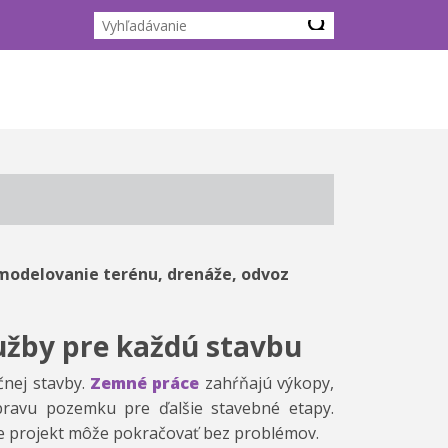
modelovanie terénu, drenáže, odvoz
užby pre každú stavbu
čnej stavby.
Zemné práce
zahŕňajú výkopy,
pravu pozemku pre ďalšie stavebné etapy.
, že projekt môže pokračovať bez problémov.