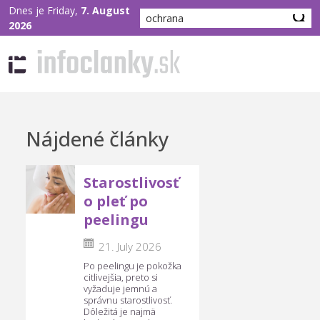
Dnes je Friday,
7. August
2026
Nájdené články
Starostlivosť
o pleť po
peelingu
21. July 2026
Po peelingu je pokožka
citlivejšia, preto si
vyžaduje jemnú a
správnu starostlivosť.
Dôležitá je najmä