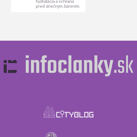
hydratácia a ochrana
pred slnečným žiarením.