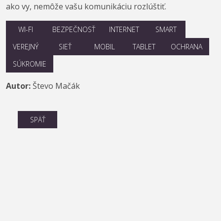
ako vy, nemôže vašu komunikáciu rozlúštiť.
WI-FI
BEZPEČNOSŤ
INTERNET
SMART
VEREJNÝ
SIEŤ
MOBIL
TABLET
OCHRANA
SÚKROMIE
Autor:
Števo Mačák
SPÄŤ