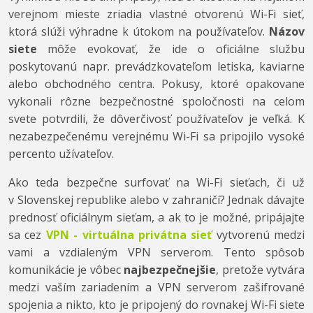
verejnom mieste zriadia vlastné otvorenú Wi-Fi sieť,
ktorá slúži výhradne k útokom na používateľov.
Názov
siete
môže evokovať, že ide o oficiálne službu
poskytovanú napr. prevádzkovateľom letiska, kaviarne
alebo obchodného centra. Pokusy, ktoré opakovane
vykonali rôzne bezpečnostné spoločnosti na celom
svete potvrdili, že dôverčivosť používateľov je veľká. K
nezabezpečenému verejnému Wi-Fi sa pripojilo vysoké
percento užívateľov.
Ako teda bezpečne surfovať na Wi-Fi sieťach, či už
v Slovenskej republike alebo v zahraničí? Jednak dávajte
prednosť oficiálnym sieťam, a ak to je možné, pripájajte
sa cez
VPN - virtuálna privátna sieť
vytvorenú medzi
vami a vzdialeným VPN serverom. Tento spôsob
komunikácie je vôbec
najbezpečnejšie
, pretože vytvára
medzi vaším zariadením a VPN serverom zašifrované
spojenia a nikto, kto je pripojený do rovnakej Wi-Fi siete