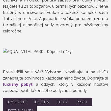
Čechách a v Poľsku) ponúka zábavu pre rodiny s deťmi.
Nájdete tu 21 tobogánov, 6 termálnych bazénov, 3 letné
bazény s ohrievanou vodou a taktiež komplex sáun
Tatra-Therm-Vital. Aquapark je vďaka bohatému zdroju
termálnej minerálnej vody otvorený pre návštevníkov
celoročne.
Presvedčili sme vás? Výborne. Neváhajte a na chvíľu
zanechajte povinnosti každodenného života. Doprajte si
luxusný pobyt
a oddych, ktorý v každom hosťovi
zanechá pocit dokonalého oddychu a pohody.
UBYTOVANIE
TURISTIKA
LIPTOV
PRIVAT
LIPTOVSKÁ MARA