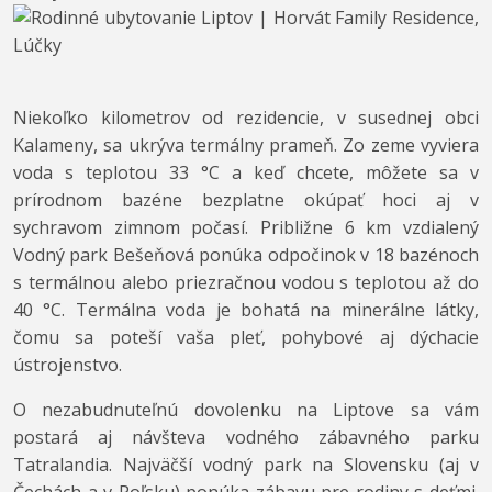
Niekoľko kilometrov od rezidencie, v susednej obci
Kalameny, sa ukrýva termálny prameň. Zo zeme vyviera
voda s teplotou 33 °C a keď chcete, môžete sa v
prírodnom bazéne bezplatne okúpať hoci aj v
sychravom zimnom počasí. Približne 6 km vzdialený
Vodný park Bešeňová ponúka odpočinok v 18 bazénoch
s termálnou alebo priezračnou vodou s teplotou až do
40 °C. Termálna voda je bohatá na minerálne látky,
čomu sa poteší vaša pleť, pohybové aj dýchacie
ústrojenstvo.
O nezabudnuteľnú dovolenku na Liptove sa vám
postará aj návšteva vodného zábavného parku
Tatralandia. Najväčší vodný park na Slovensku (aj v