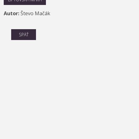
Autor:
Števo Mačák
SPÄŤ