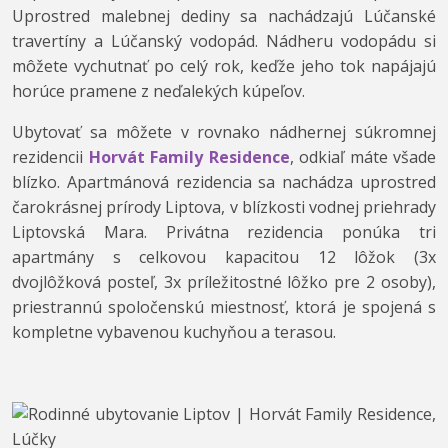
Uprostred malebnej dediny sa nachádzajú Lúčanské
travertíny a Lúčanský vodopád. Nádheru vodopádu si
môžete vychutnať po celý rok, keďže jeho tok napájajú
horúce pramene z neďalekých kúpeľov.
Ubytovať sa môžete v rovnako nádhernej súkromnej
rezidencii
Horvát Family Residence
, odkiaľ máte všade
blízko. Apartmánová rezidencia sa nachádza uprostred
čarokrásnej prírody Liptova, v blízkosti vodnej priehrady
Liptovská Mara. Privátna rezidencia ponúka tri
apartmány s celkovou kapacitou 12 lôžok (3x
dvojlôžková posteľ, 3x príležitostné lôžko pre 2 osoby),
priestrannú spoločenskú miestnosť, ktorá je spojená s
kompletne vybavenou kuchyňou a terasou.