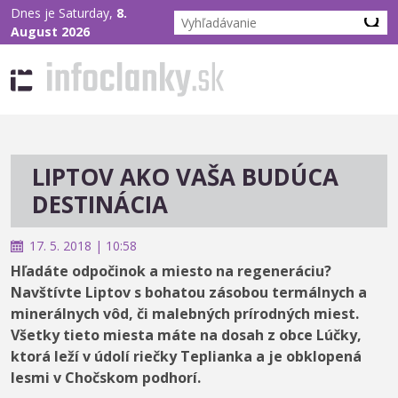
Dnes je Saturday,
8.
August 2026
LIPTOV AKO VAŠA BUDÚCA
DESTINÁCIA
17. 5. 2018 | 10:58
Hľadáte odpočinok a miesto na regeneráciu?
Navštívte Liptov s bohatou zásobou termálnych a
minerálnych vôd, či malebných prírodných miest.
Všetky tieto miesta máte na dosah z obce Lúčky,
ktorá leží v údolí riečky Teplianka a je obklopená
lesmi v Chočskom podhorí.