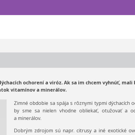
ýchacích ochorení a viróz. Ak sa im chcem vyhnúť, mali 
atok vitamínov a minerálov.
Zimné obdobie sa spája s rôznymi typmi dýchacích oc
by sme sa nielen vhodne obliekať, otužovať a odd
a minerálov.
Dobrým zdrojom sú napr. citrusy a iné exotické ovo