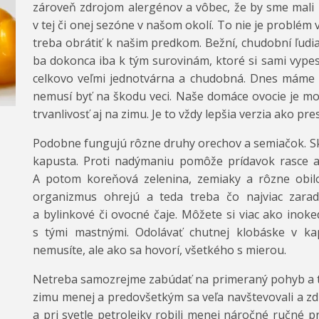
zároveň zdrojom alergénov a vôbec, že by sme mal
v tej či onej sezóne v našom okolí. To nie je problém
treba obrátiť k našim predkom. Bežní, chudobní ľud
ba dokonca iba k tým surovinám, ktoré si sami vypes
celkovo veľmi jednotvárna a chudobná. Dnes máme i
nemusí byť na škodu veci. Naše domáce ovocie je mož
trvanlivosť aj na zimu. Je to vždy lepšia verzia ako p
Podobne fungujú rôzne druhy orechov a semiačok. Skv
kapusta. Proti nadýmaniu pomôže prídavok rasce al
A potom koreňová zelenina, zemiaky a rôzne obilo
organizmus ohrejú a teda treba čo najviac zaradi
a bylinkové či ovocné čaje. Môžete si viac ako inok
s tými mastnými. Odolávať chutnej klobáske v kapu
nemusíte, ale ako sa hovorí, všetkého s mierou.
Netreba samozrejme zabúdať na primeraný pohyb a tiež
zimu menej a predovšetkým sa veľa navštevovali a zdru
a pri svetle petrolejky robili menej náročné ručné p