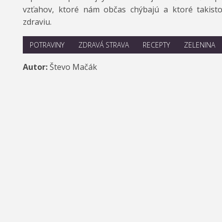
vzťahov, ktoré nám občas chýbajú a ktoré takis
zdraviu.
POTRAVINY
ZDRAVÁ STRAVA
RECEPTY
ZELENINA
Autor:
Števo Mačák