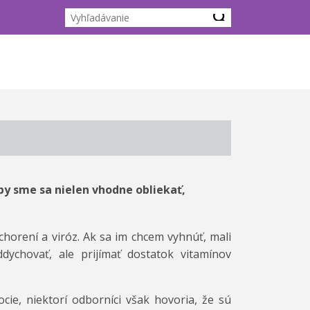
by sme sa nielen vhodne obliekať,
horení a viróz. Ak sa im chcem vyhnúť, mali
ychovať, ale prijímať dostatok vitamínov
cie, niektorí odborníci však hovoria, že sú