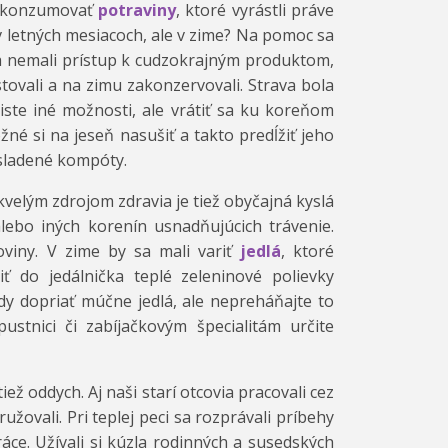
i konzumovať
potraviny
, ktoré vyrástli práve
 v letných mesiacoch, ale v zime? Na pomoc sa
ia nemali prístup k cudzokrajným produktom,
tovali a na zimu zakonzervovali. Strava bola
ste iné možnosti, ale vrátiť sa ku koreňom
né si na jeseň nasušiť a takto predĺžiť jeho
resladené kompóty.
elým zdrojom zdravia je tiež obyčajná kyslá
ebo iných korenín usnadňujúcich trávenie.
viny. V zime by sa mali variť
jedlá
, ktoré
ť do jedálnička teplé zeleninové polievky
edy dopriať múčne jedlá, ale nepreháňajte to
stnici či zabíjačkovým špecialitám určite
 oddych. Aj naši starí otcovia pracovali cez
žovali. Pri teplej peci sa rozprávali príbehy
ráce. Užívali si kúzla rodinných a susedských